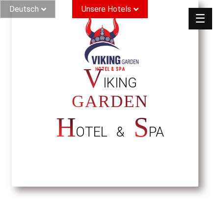
Deutsch
Unsere Hotels
☰
V
IKING
GARDEN
H
S
OTEL &
PA